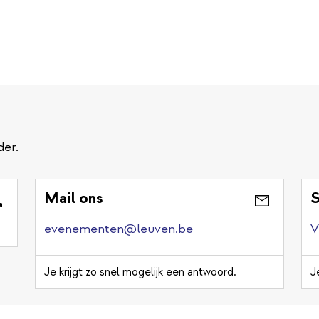
der.
Mail ons
S
evenementen@leuven.be
V
Je krijgt zo snel mogelijk een antwoord.
J