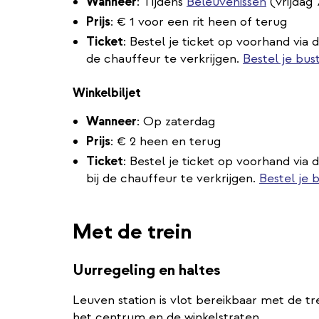
Wanneer
: Tijdens
Beleuvenissen
(vrijdag 
Prijs
: € 1 voor een rit heen of terug
Ticket
: Bestel je ticket op voorhand via d
de chauffeur te verkrijgen.
Bestel je bus
Winkelbiljet
Wanneer
: Op zaterdag
Prijs
: € 2 heen en terug
Ticket
: Bestel je ticket op voorhand via 
bij de chauffeur te verkrijgen.
Bestel je 
Met de trein
Uurregeling en haltes
Leuven station is vlot bereikbaar met de tr
het centrum en de winkelstraten.