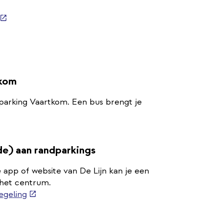
(externe
link)
tkom
 parking Vaartkom. Een bus brengt je
xterne
k)
de) aan randparkings
 app of website van De Lijn kan je een
r het centrum.
(externe
egeling
link)