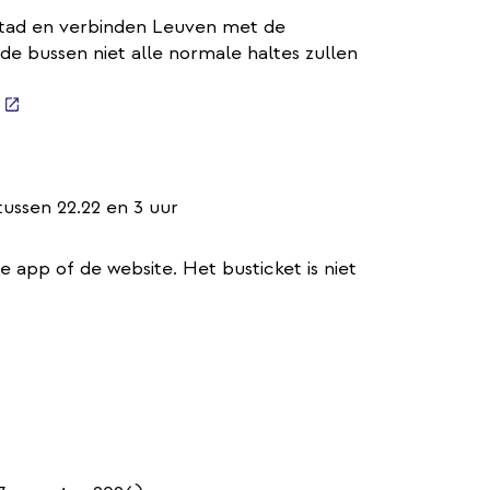
 stad en verbinden Leuven met de
 bussen niet alle normale haltes zullen
(externe
link)
tussen 22.22 en 3 uur
de app of de website. Het busticket is niet
erne