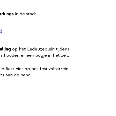
arkings
in de stad:
erne
externe
ink)
terne
)
alling
op het Ladeuzeplein tijdens
rs houden er een oogje in het zeil.
fiets niet op het festivalterrein
ets aan de hand.