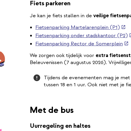
Fiets parkeren
Je kan je fiets stallen in de
veilige fietsenp
(ext
Fietsenparking Martelarenplein (P1)
link)
(
Fietsenparking onder stadskantoor (P2)
l
(ex
Fietsenparking Rector de Somerplein
link
We zorgen ook tijdelijk voor
extra fietsenst
Beleuvenissen (7 augustus 2026). Vrijwillige
Attention
Tijdens de evenementen mag je met je 
tussen 18 en 1 uur. Ook niet met je fi
Met de bus
Uurregeling en haltes