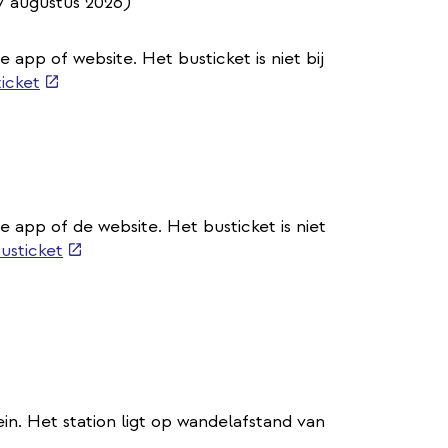
7 augustus 2026)
e app of website. Het busticket is niet bij
(externe
ticket
link)
de app of de website. Het busticket is niet
(externe
busticket
link)
ein. Het station ligt op wandelafstand van